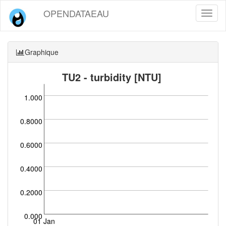
OPENDATAEAU
Toggl
naviga
Graphique
TU2 - turbidity [NTU]
1.000
0.8000
0.6000
0.4000
0.2000
0.000
01 Jan