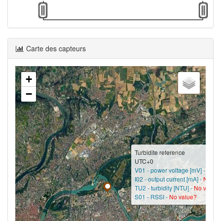
Carte des capteurs
+
−
Turbidite reference
UTC+0
V01 - power voltage [mV] -
No v
I02 - output current [mA] -
No va
TU2 - turbidity [NTU] -
No value
S01 - RSSI -
No value?