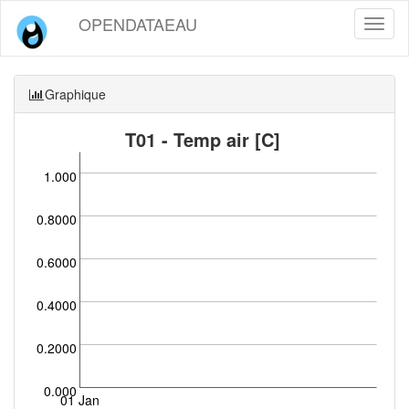
OPENDATAEAU
Toggl
naviga
Graphique
T01 - Temp air [C]
1.000
0.8000
0.6000
0.4000
0.2000
0.000
01 Jan