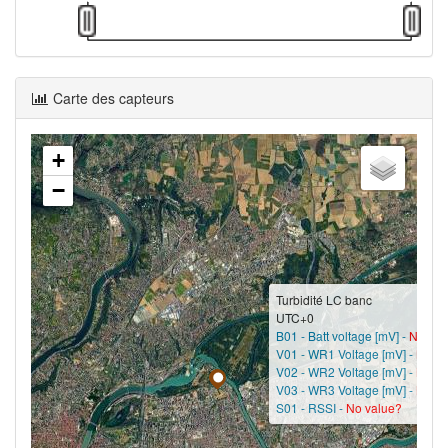
Carte des capteurs
+
−
Turbidité LC banc
UTC+0
B01 - Batt voltage [mV] -
No val
V01 - WR1 Voltage [mV] -
No va
V02 - WR2 Voltage [mV] -
No va
V03 - WR3 Voltage [mV] -
No va
S01 - RSSI -
No value?