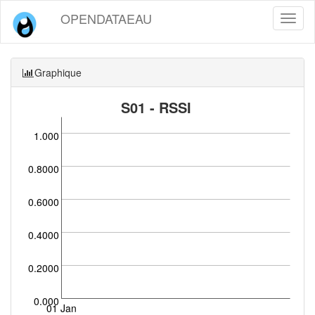
OPENDATAEAU
Toggl
naviga
Graphique
S01 - RSSI
1.000
0.8000
0.6000
0.4000
0.2000
0.000
01 Jan