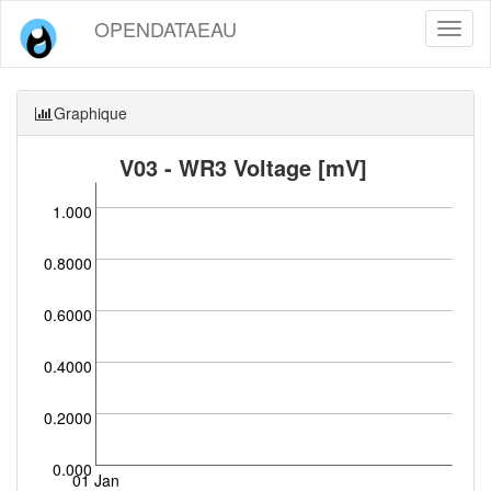
OPENDATAEAU
Toggl
naviga
Graphique
V03 - WR3 Voltage [mV]
1.000
0.8000
0.6000
0.4000
0.2000
0.000
01 Jan