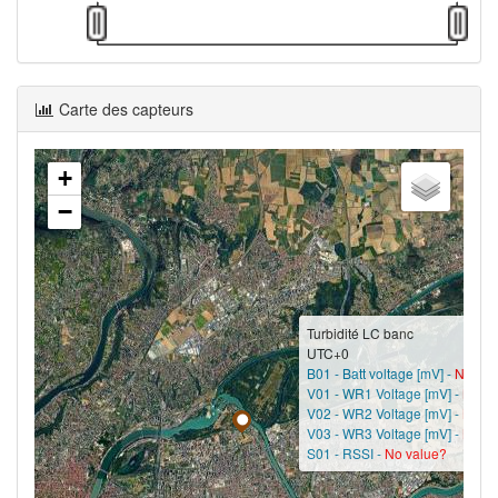
Carte des capteurs
+
−
Turbidité LC banc
UTC+0
B01 - Batt voltage [mV] -
No val
V01 - WR1 Voltage [mV] -
No va
V02 - WR2 Voltage [mV] -
No va
V03 - WR3 Voltage [mV] -
No va
S01 - RSSI -
No value?