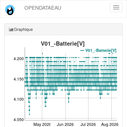
OPENDATAEAU
Toggl
naviga
Graphique
V01_-Batterie[V]
V01_-Batterie[V]
4.200
4.150
4.100
4.050
May 2026
Jun 2026
Jul 2026
Aug 2026