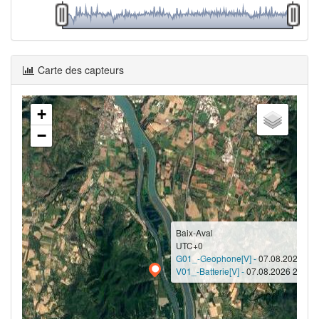
Carte des capteurs
+
−
Baix-Aval
UTC+0
G01_-Geophone[V] -
07.08.2026 23:
V01_-Batterie[V] -
07.08.2026 23:30 -