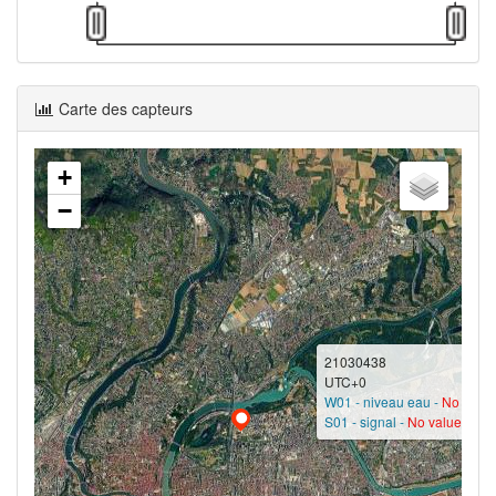
Carte des capteurs
+
−
21030438
UTC+0
W01 - niveau eau -
No valu
S01 - signal -
No value?