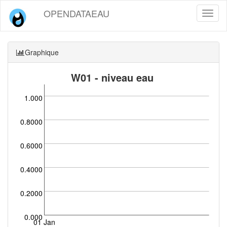
OPENDATAEAU
Toggl
naviga
Graphique
W01 - niveau eau
1.000
0.8000
0.6000
0.4000
0.2000
0.000
01 Jan