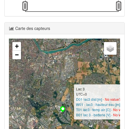
Carte des capteurs
+
−
Lac 3
UTC+0
D01 lac3 dist [m] -
No value?
W01 - lac3 - hauteur eau [m] -
No 
T01 lac3 - temp air [C] -
No value
B01 lac 3 - batterie [V] -
No value