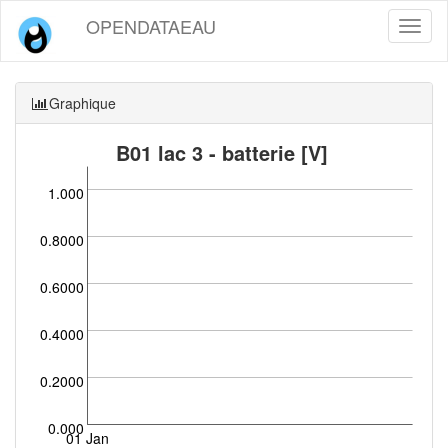
OPENDATAEAU
Toggl
naviga
Graphique
B01 lac 3 - batterie [V]
1.000
0.8000
0.6000
0.4000
0.2000
0.000
01 Jan