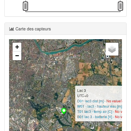
Carte des capteurs
+
−
Lac 3
UTC+0
D01 lac3 dist [m] -
No value?
W01 - lac3 - hauteur eau [m] -
No 
T01 lac3 - temp air [C] -
No value
B01 lac 3 - batterie [V] -
No value