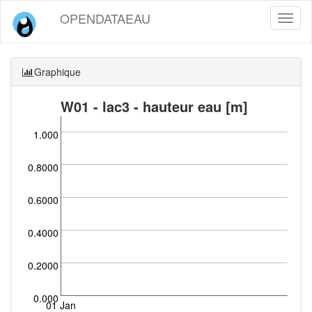
OPENDATAEAU
Toggl
naviga
Graphique
W01 - lac3 - hauteur eau [m]
1.000
0.8000
0.6000
0.4000
0.2000
0.000
01 Jan