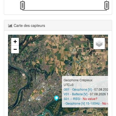
Carte des capteurs
+
−
Geophone Crépieux
UTC+0
G01 - Geophone [V] -
07.08.2026 15:
V01 - Batterie [V] -
07.08.2026 15:41 
S01 -- RSSI -
No value?
- Geophone [V] 15-100Hz -
No value