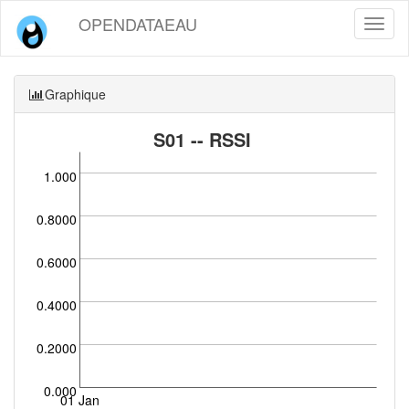
OPENDATAEAU
Toggl
naviga
Graphique
S01 -- RSSI
1.000
0.8000
0.6000
0.4000
0.2000
0.000
01 Jan