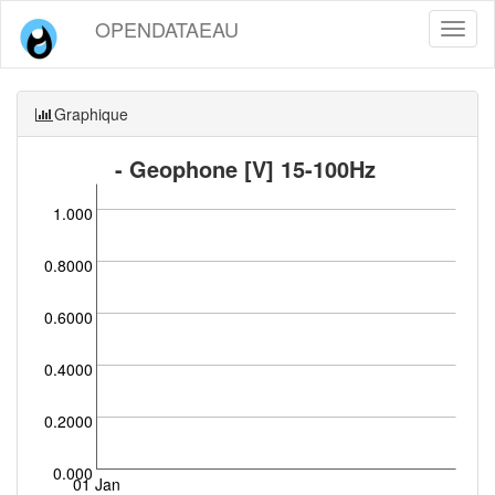
OPENDATAEAU
Toggl
naviga
Graphique
- Geophone [V] 15-100Hz
1.000
0.8000
0.6000
0.4000
0.2000
0.000
01 Jan