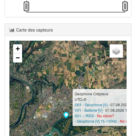
Carte des capteurs
+
−
Geophone Crépieux
UTC+0
G01 - Geophone [V] -
07.08.2026 10:
V01 - Batterie [V] -
07.08.2026 10:30 
S01 -- RSSI -
No value?
- Geophone [V] 15-100Hz -
No value