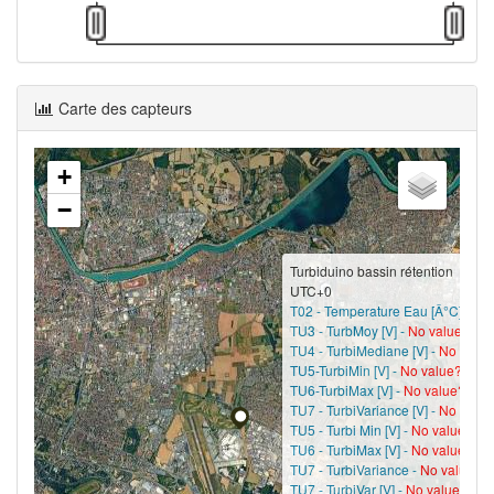
Carte des capteurs
+
−
Turbiduino bassin rétention
UTC+0
T02 - Temperature Eau [Â°C] -
No 
TU3 - TurbMoy [V] -
No value?
TU4 - TurbiMediane [V] -
No value
TU5-TurbiMin [V] -
No value?
TU6-TurbiMax [V] -
No value?
TU7 - TurbiVariance [V] -
No value
TU5 - Turbi Min [V] -
No value?
TU6 - TurbiMax [V] -
No value?
TU7 - TurbiVariance -
No value?
TU7 - TurbiVar [V] -
No value?