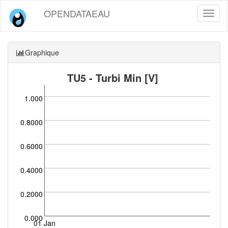
OPENDATAEAU
Toggl
naviga
Graphique
TU5 - Turbi Min [V]
1.000
0.8000
0.6000
0.4000
0.2000
0.000
01 Jan