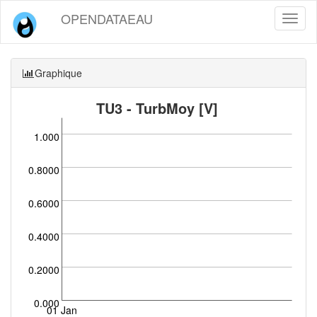
OPENDATAEAU
Toggl
naviga
Graphique
TU3 - TurbMoy [V]
1.000
0.8000
0.6000
0.4000
0.2000
0.000
01 Jan