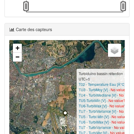
Carte des capteurs
+
−
Turbiduino bassin rétention
UTC+0
T02 - Temperature Eau [Â°C] -
No 
TU3 - TurbMoy [V] -
No value?
TU4 - TurbiMediane [V] -
No value
TU5-TurbiMin [V] -
No value?
TU6-TurbiMax [V] -
No value?
TU7 - TurbiVariance [V] -
No value
TU5 - Turbi Min [V] -
No value?
TU6 - TurbiMax [V] -
No value?
TU7 - TurbiVariance -
No value?
TU7 - TurbiVar [V] -
No value?