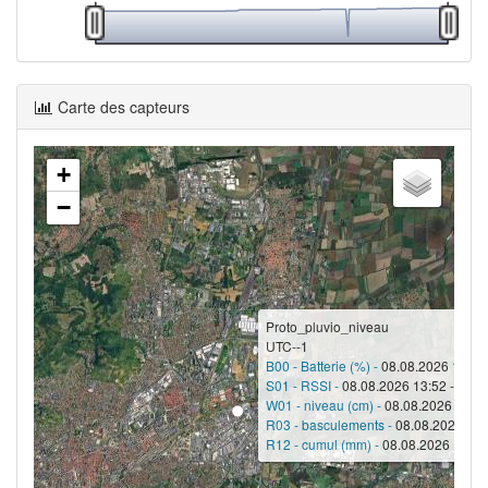
Carte des capteurs
+
−
Proto_pluvio_niveau
UTC--1
B00 - Batterie (%) -
08.08.2026 13:52 
S01 - RSSI -
08.08.2026 13:52 - -101
W01 - niveau (cm) -
08.08.2026 13:52
R03 - basculements -
08.08.2026 13:
R12 - cumul (mm) -
08.08.2026 13:52