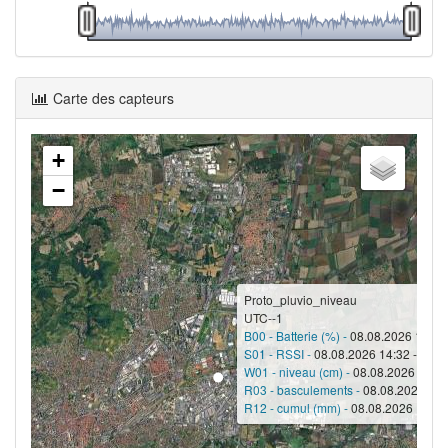
Carte des capteurs
+
−
Proto_pluvio_niveau
UTC--1
B00 - Batterie (%) -
08.08.2026 14:32 
S01 - RSSI -
08.08.2026 14:32 - -92
W01 - niveau (cm) -
08.08.2026 14:32
R03 - basculements -
08.08.2026 14:
R12 - cumul (mm) -
08.08.2026 14:32