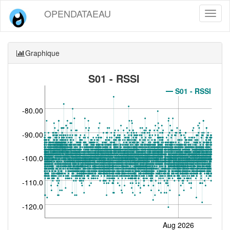
OPENDATAEAU
Toggl
naviga
Graphique
S01 - RSSI
S01 - RSSI
-80.00
-90.00
-100.0
-110.0
-120.0
Aug 2026