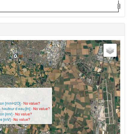
sion [mmH2O] -
No value?
- hauteur d eau [m] -
No value?
ion [mV] -
No value?
ie [mV] -
No value?