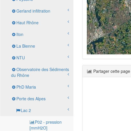
Gerland infiltration
Haut Rhône
Iton
La Bienne
NTU
Observatoire des Sédiments
Partager cette page
du Rhône
PhD Maria
Porte des Alpes
Lac 2
P02 - pression
[mmH2O]