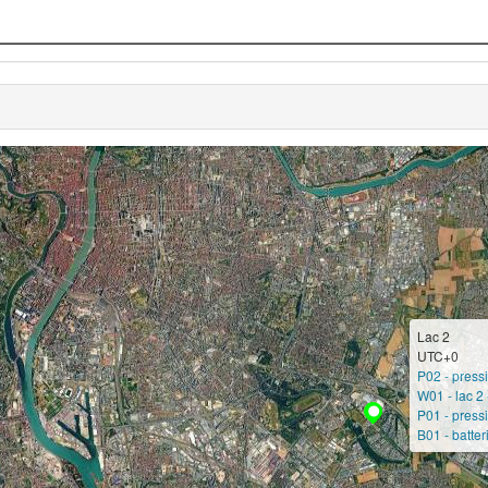
Lac 2
UTC+0
P02 - pres
W01 - lac 2 
P01 - press
B01 - batter