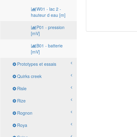
W01 - lac 2 -
hauteur d eau [m]
P01 - pression
[mV]
B01 - batterie
[mV]
Prototypes et essais
Quirks creek
Risle
Rize
Rognon
Roya