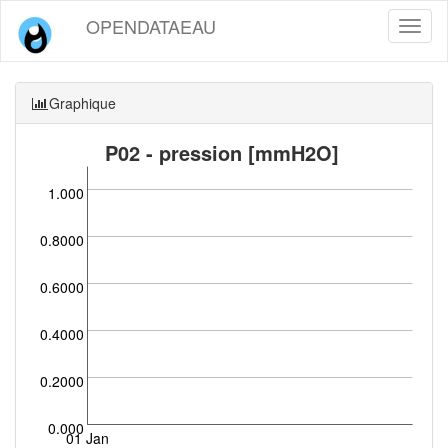
OPENDATAEAU
Toggl
naviga
Graphique
P02 - pression [mmH2O]
1.000
0.8000
0.6000
0.4000
0.2000
0.000
01 Jan