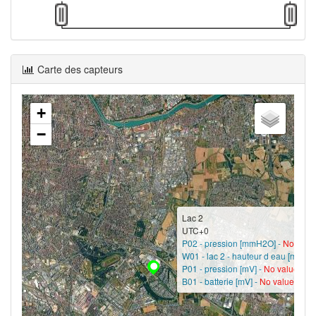
Carte des capteurs
+
−
Lac 2
UTC+0
P02 - pression [mmH2O] -
No valu
W01 - lac 2 - hauteur d eau [m] -
No
P01 - pression [mV] -
No value?
B01 - batterie [mV] -
No value?